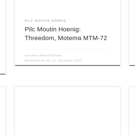
Michel Pilc am Klavier und Francois Moutin […]
PILC MOUTIN HOENIG
Pilc Moutin Hoenig:
Threedom, Motema MTM-72
von
Hans-Bernd Kittlaus
Veröffentlicht am
12. Dezember 2013
Oscar Pettiford Germany 1958/1959 Jazzhaus
101719 In der Jazzhaus-Serie sind schon eine
Reihe exzellenter Aufnahmen aus der
Schatztruhe des SWR erschienen, die Dieter
Zimmerle und Joachim-Ernst Behrendt für SDR
und SWF aufgenommen hatten. Diese CD mit
Aufnahmen des Bassisten Oscar Pettiford aus