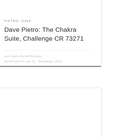
Jazz, ostindische und […]
PIETRO, DAVE
Dave Pietro: The Chakra
Suite, Challenge CR 73271
von
Hans-Bernd Kittlaus
Veröffentlicht am
12. Dezember 2013
Oscar Peterson & Milt Jackson & Ray Brown
What’s Up? The Very Tall Band Telarc CD-83663
New York City ist nicht gerade arm an
spannenden Konzertereignissen. Doch das
Zusammentreffen der Jazz-Giganten Oscar
Peterson, Milt Jackson und Ray Brown für drei
Tage im November 1998 im Jazz Club Blue Note