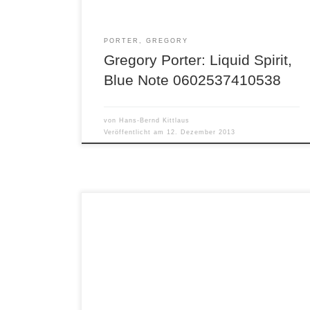
Debut CD ‘Water’ (Motema, 2010) […]
PORTER, GREGORY
Gregory Porter: Liquid Spirit,
Blue Note 0602537410538
von
Hans-Bernd Kittlaus
Veröffentlicht am
12. Dezember 2013
Courtney Pine Transition in tradition Destin-E
World / Creative People Music 777C005005
Nach mehrjährigem Ausflug in den Grenzbereich
zwischen Jazz und Pop mit viel Elektronik hat
Courtney Pine sich der Tradition des Jazz
zugewandt und mit dieser CD eine Homage an
den bedeutenden Klarinettisten und
Sopransaxofonisten Sidney Bechet vorgelegt.