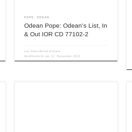
Aufnahme „Locked […]
POPE, ODEAN
Odean Pope: Odean’s List, In
& Out IOR CD 77102-2
von
Hans-Bernd Kittlaus
Veröffentlicht am
12. Dezember 2013
Pilc Moutin Hoenig Threedom Motema MTM-72
So spannend das erstmalige Zusammenspiel
von Musikern im Jazz sein kann, langjähriges
Zusammenwirken von festen Bands kann ganz
andere Ebenen von gemeinsamem Verständnis
erreichen. Ein gutes Beispiel dafür ist dieses New
Yorker Trio mit den gebürtigen Franzosen Jean-