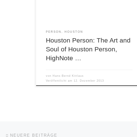
die großen Texas Tenors wie Arnett Cobb oder
Buddy Tate erinnert, aber gleichzeitig New […]
PERSON, HOUSTON
Houston Person: The Art and
Soul of Houston Person,
HighNote …
von
Hans-Bernd Kittlaus
Veröffentlicht am
12. Dezember 2013
Beitragsnavigation
Neuere Beiträge
NEUERE BEITRÄGE