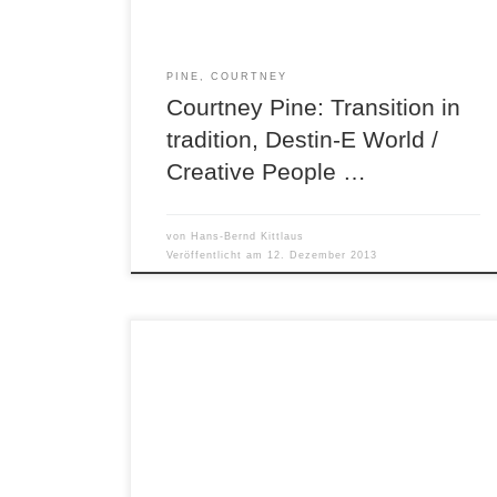
Dabei […]
PINE, COURTNEY
Courtney Pine: Transition in
tradition, Destin-E World /
Creative People …
von
Hans-Bernd Kittlaus
Veröffentlicht am
12. Dezember 2013
Dave Pietro Now becoming then A Records AL
73178 Obwohl dies bereits die dritte exzellente
CD ist, die der New Yorker Saxofonist Dave
Pietro auf dem niederländischen A Records Label
vorlegt, ist sein Name noch immer ein Geheimtip.
Dabei zeigt Pietro mit diesen Aufnahmen vom