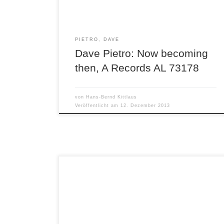
April 1999 einmal mehr sein […]
PIETRO, DAVE
Dave Pietro: Now becoming
then, A Records AL 73178
von
Hans-Bernd Kittlaus
Veröffentlicht am
12. Dezember 2013
Houston Person The Art and Soul of Houston
Person HighNote HCD 7200 (3 CDs) Houston
Person hat im Laufe seiner langen Karriere einen
Sound auf seinem Tenorsaxofon entwickelt, der
in seiner erdigen Schwere und Emotionalität an