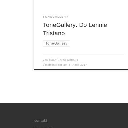
TONEGALLERY
ToneGallery: Do Lennie
Tristano
ToneGallery
von
Hans-Bernd Kittlaus
Veröffentlicht am
6. April 2017
Kontakt