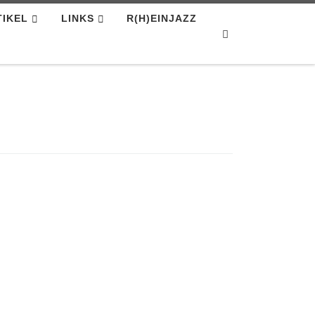
TIKEL
LINKS
R(H)EINJAZZ
Search