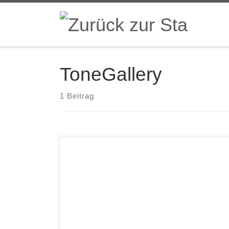
Zum Inhalt springen
ToneGallery
1 Beitrag
ToneGallery Do Lennie Tristano Laika 3510343.2
Lennie Tristano, blinder Pianist, Mastermind des
Cool Jazz, starb 1978. Seine beste Zeit waren
die 1940er und 1950er Jahre im
Zusammenwirken mit Lee Konitz und Warne
Marsh. Jetzt beschäftigt sich eine deutsche Band
mit seiner Musik – ohne Klavier. Und das
eigenwillige Konzept geht […]