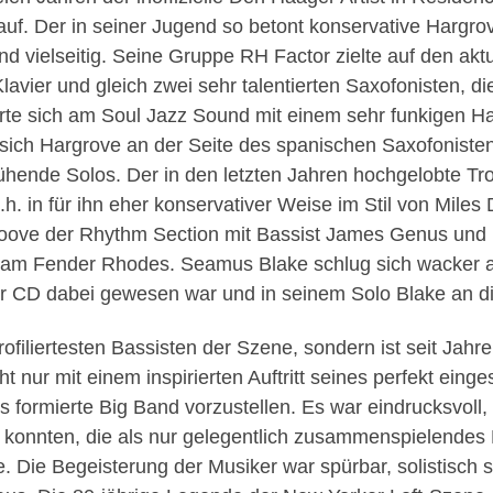
auf. Der in seiner Jugend so betont konservative Hargro
d vielseitig. Seine Gruppe RH Factor zielte auf den akt
lavier und gleich zwei sehr talentierten Saxofonisten, d
tierte sich am Soul Jazz Sound mit einem sehr funkigen H
 sich Hargrove an der Seite des spanischen Saxofonist
prühende Solos. Der in den letzten Jahren hochgelobte 
 d.h. in für ihn eher konservativer Weise im Stil von Mile
 Groove der Rhythm Section mit Bassist James Genus un
ky am Fender Rhodes. Seamus Blake schlug sich wacker am
der CD dabei gewesen war und in seinem Solo Blake an di
 profiliertesten Bassisten der Szene, sondern ist seit J
 nur mit einem inspirierten Auftritt seines perfekt einge
s formierte Big Band vorzustellen. Es war eindrucksvoll,
 konnten, die als nur gelegentlich zusammenspielendes 
e. Die Begeisterung der Musiker war spürbar, solistisch 