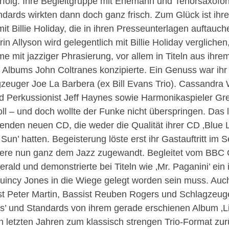
rfolg. Ihre Begleitgruppe mit Ehemann und Tenorsaxofo
andards wirkten dann doch ganz frisch. Zum Glück ist ih
t Billie Holiday, die in ihren Presseunterlagen auftauc
in Allyson wird gelegentlich mit Billie Holiday vergliche
me mit jazziger Phrasierung, vor allem in Titeln aus ihrem
ds’ Albums John Coltranes konzipierte. Ein Genuss war ih
euger Joe La Barbera (ex Bill Evans Trio). Cassandra W
d Perkussionist Jeff Haynes sowie Harmonikaspieler G
oll – und doch wollte der Funke nicht überspringen. Da
enden neuen CD, die weder die Qualität ihrer CD ‚Blue Li
un’ hatten. Begeisterung löste erst ihr Gastauftritt im S
riere nun ganz dem Jazz zugewandt. Begleitet vom BBC 
ald und demonstrierte bei Titeln wie ‚Mr. Paganini’ ein
uincy Jones in die Wiege gelegt worden sein muss. Auc
ist Peter Martin, Bassist Reuben Rogers und Schlagzeug
’ und Standards von ihrem gerade erschienen Album ‚Lit
 letzten Jahren zum klassisch strengen Trio-Format zur