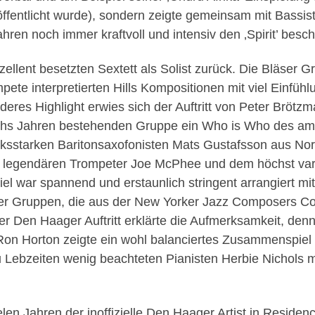
ffentlicht wurde), sondern zeigte gemeinsam mit Bassist
hren noch immer kraftvoll und intensiv den ‚Spirit’ bes
xzellent besetzten Sextett als Solist zurück. Die Bläser
ete interpretierten Hills Kompositionen mit viel Einfü
deres Highlight erwies sich der Auftritt von Peter Brötz
sechs Jahren bestehenden Gruppe ein Who is Who des a
ksstarken Baritonsaxofonisten Mats Gustafsson aus No
 legendären Trompeter Joe McPhee und dem höchst var
 war spannend und erstaunlich stringent arrangiert mit 
der Gruppen, die aus der New Yorker Jazz Composers Col
er Den Haager Auftritt erklärte die Aufmerksamkeit, den
on Horton zeigte ein wohl balanciertes Zusammenspiel 
Lebzeiten wenig beachteten Pianisten Herbie Nichols mi
len Jahren der inoffizielle Den Haager Artist in Residen