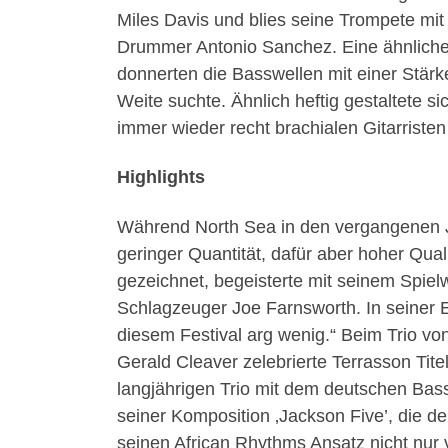
Miles Davis und blies seine Trompete mi
Drummer Antonio Sanchez. Eine ähnliche I
donnerten die Basswellen mit einer Stä
Weite suchte. Ähnlich heftig gestaltete s
immer wieder recht brachialen Gitarristen
Highlights
Während North Sea in den vergangenen Ja
geringer Quantität, dafür aber hoher Qua
gezeichnet, begeisterte mit seinem Spiel
Schlagzeuger Joe Farnsworth. In seiner E
diesem Festival arg wenig.“ Beim Trio v
Gerald Cleaver zelebrierte Terrasson Tit
langjährigen Trio mit dem deutschen Ba
seiner Komposition ‚Jackson Five’, die 
seinen African Rhythms Ansatz nicht nur v