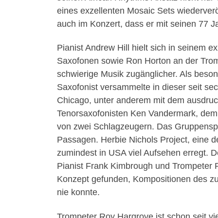
eines exzellenten Mosaic Sets wiederverö
auch im Konzert, dass er mit seinen 77 Ja
Pianist Andrew Hill hielt sich in seinem e
Saxofonen sowie Ron Horton an der Tromp
schwierige Musik zugänglicher. Als beson
Saxofonist versammelte in dieser seit 
Chicago, unter anderem mit dem ausdruc
Tenorsaxofonisten Ken Vandermark, dem
von zwei Schlagzeugern. Das Gruppenspiel
Passagen. Herbie Nichols Project, eine 
zumindest in USA viel Aufsehen erregt. D
Pianist Frank Kimbrough und Trompeter R
Konzept gefunden, Kompositionen des zu 
nie konnte.
Trompeter Roy Hargrove ist schon seit vie