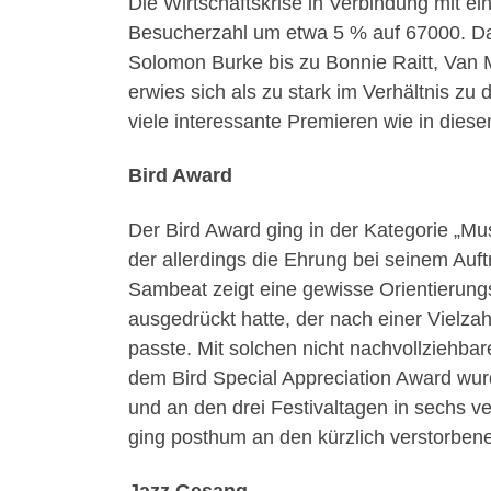
Die Wirtschaftskrise in Verbindung mit 
Besucherzahl um etwa 5 % auf 67000. Da
Solomon Burke bis zu Bonnie Raitt, Van 
erwies sich als zu stark im Verhältnis z
viele interessante Premieren wie in diese
Bird Award
Der Bird Award ging in der Kategorie „M
der allerdings die Ehrung bei seinem Auft
Sambeat zeigt eine gewisse Orientierungs
ausgedrückt hatte, der nach einer Vielza
passte. Mit solchen nicht nachvollziehba
dem Bird Special Appreciation Award wurd
und an den drei Festivaltagen in sechs v
ging posthum an den kürzlich verstorben