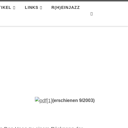
TIKEL
LINKS
R(H)EINJAZZ
Search
(erschienen 9/2003)