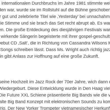
s internationalen Durchbruchs im Jahre 1981 stimmte we
den war, wurde sie im Rollstuhl auf die Bühne geschob
hr gut und zelebrierte Titel wie ‚Yesterday’ bei unnach
 die Stimme und sie brach das Set recht abrupt ab. Es war
 Die große Entdeckung des diesjährigen Festivals war d
irkende Sängerin begeisterte mit ihrer gospel-geschulte
ebut CD ‚Salt’, die in Richtung von Cassandra Wilsons M
 Songs schreiben lässt. Dass Ms. Wright auch richtig jaz
n gibt Anlass zur Hoffnung auf eine große Zukunft.
e seine Hochzeit im Jazz Rock der 70er Jahre, wich dann
e Wiedergeburt. Diese Entwicklung wurde in Den Haag viel
 Die Future XXL Schiene präsentierte Big Bands wie die
alte Big Band Konzept mit elektronischen Sounds zu ko
rio. Der New Yorker Trompeter vietnamesischer Herkunf