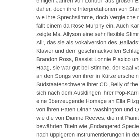
einigen Jahren von London aus großen E
daher, doch ihre Interpretationen von St
wie ihre Sprechstimme, doch Vergleiche mi
fällt einem da Rose Murphy ein. Auch Karr
zeigte Ms. Allyson eine sehr flexible Stim
All’, das sie als Vokalversion des ‚Balla
Klavier und dem geschmackvollen Schlagz
Brandon Ross, Bassist Lonnie Plaxico un
Haag, sie war gut bei Stimme, der Saal v
an den Songs von ihrer in Kürze erschein
Südstaatenschwere ihrer CD ‚Belly of the S
sich nach dem Ausklingen ihrer Pop-Kar
eine überzeugende Homage an Ella Fitzger
von ihren Paten Dinah Washington und Q
wie die von Dianne Reeves, die mit Pian
bewährten Titeln wie ‚Endangered Species
nach üppigeren Instrumentierungen in den