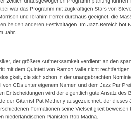
einer zeitlich unausgewogenen Programmplanung führte
bei war das Programm mit zugkräftigen Stars von Ste
Morrison und Ibrahim Ferrer durchaus geeignet, die M
u den beiden anderen Festivaltagen. Im Jazz-Bereich bo
m Jahr.
usiker, der größere Aufmerksamkeit verdient“ an den sp
ritt mit dem Quintett von Ramon Valle nicht rechtfertige
losigkeit, die sich schon in der unangebrachten Nomini
hl von CDs unter eigenem Namen und dem Jazz Par Preis 
ren Entscheidungen wird der eigentlich gute Ansatz des B
e der Gitarrist Pat Metheny ausgezeichnet, der dieses J
erschiedenen Formationen seine Vielseitigkeit beweisen 
en niederländischen Pianisten Rob Madna.