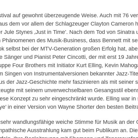
stival auf gewohnt überzeugende Weise. Auch mit 76 verf
, aus dem vor allem der Schlagzeuger Clayton Cameron h
der Jule Stynes ‚Just in Time’. Nach dem Tod von Sinatra 
n Phänomenen des Musik-Business, dass Bennett mit sein
selbst bei der MTV-Generation großen Erfolg hat, aber 
te Sänger und Pianist Peter Cincotti, der mit erst 19 Ja
ruppe Four Brothers mit Initiator Kurt Elling, Kevin Ma
 Singen von Instrumentalversionen bekannter Jazz-Titel
us der Jazz-Geschichte mehr faszinieren als mit sein
rzeugte mit seinem unverwechselbaren Gesangsstil eben
ese Konzept zu sehr eingeschränkt wurde. Elling war in 
e’ in einer Version von Wayne Shorter den besten Beitr
e sehr wandlungsfähige weiche Stimme für Musik an der
mpathische Ausstrahlung kam gut beim Publikum an. Die