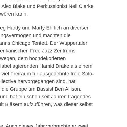
 Alex Blake und Perkussionist Neil Clarke
chwören kann.
 Greg Hardy und Marty Ehrlich an diversen
hlungsvermögen und machten die
manns Chicago Tentett. Der Wuppertaler
merikanischen Free Jazz Zentrums
rwegen, dem hochdekorierten
iabel agierenden Hamid Drake als einem
viel Freiraum für ausgedehnte freie Solo-
lective hervorgegangen sind, hat
n die Gruppe um Bassist Ben Allison,
und hat ein schon seit Jahren tragendes
t Bläsern aufzuführen, was dieser selbst
ce. Auch dieses Jahr verbrachte er zwei