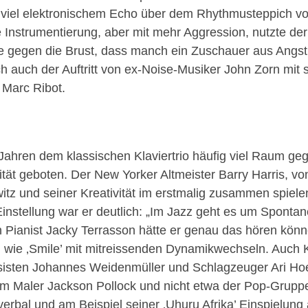
t viel elektronischem Echo über dem Rhythmusteppich v
nstrumentierung, aber mit mehr Aggression, nutzte der 
rke gegen die Brust, dass manch ein Zuschauer aus Ang
ich auch der Auftritt von ex-Noise-Musiker John Zorn mi
 Marc Ribot.
hren dem klassischen Klaviertrio häufig viel Raum geg
lität geboten. Der New Yorker Altmeister Barry Harris, v
witz und seiner Kreativität im erstmalig zusammen spiel
instellung war er deutlich: „Im Jazz geht es um Spontan
on Pianist Jacky Terrasson hätte er genau das hören kö
el wie ‚Smile’ mit mitreissenden Dynamikwechseln. Auch
ssisten Johannes Weidenmüller und Schlagzeuger Ari Ho
dem Maler Jackson Pollock und nicht etwa der Pop-Grupp
erbal und am Beispiel seiner ‚Uhuru Afrika’ Einspielung