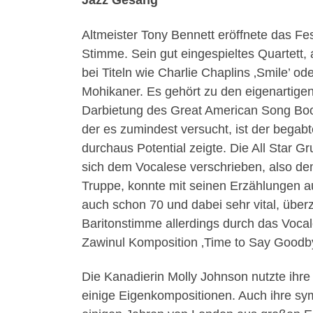
Jazz Gesang
Altmeister Tony Bennett eröffnete das Fe
Stimme. Sein gut eingespieltes Quartett
bei Titeln wie Charlie Chaplins ‚Smile’ o
Mohikaner. Es gehört zu den eigenartige
Darbietung des Great American Song Book 
der es zumindest versucht, ist der begab
durchaus Potential zeigte. Die All Star G
sich dem Vocalese verschrieben, also dem
Truppe, konnte mit seinen Erzählungen a
auch schon 70 und dabei sehr vital, übe
Baritonstimme allerdings durch das Vocal
Zawinul Komposition ‚Time to Say Goodby
Die Kanadierin Molly Johnson nutzte ihr
einige Eigenkompositionen. Auch ihre sy