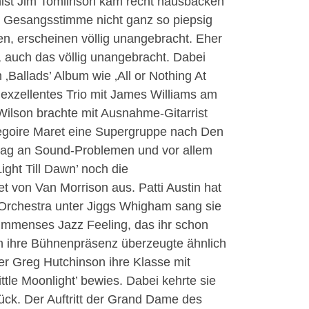
nist Jim Tomlinson kam recht hausbacken
re Gesangsstimme nicht ganz so piepsig
hen, erscheinen völlig unangebracht. Eher
n, auch das völlig unangebracht. Dabei
 ‚Ballads’ Album wie ‚All or Nothing At
r exzellentes Trio mit James Williams am
ilson brachte mit Ausnahme-Gitarrist
regoire Maret eine Supergruppe nach Den
s lag an Sound-Problemen und vor allem
ght Till Dawn’ noch die
et von Van Morrison aus. Patti Austin hat
Orchestra unter Jiggs Whigham sang sie
 immenses Jazz Feeling, das ihr schon
h ihre Bühnenpräsenz überzeugte ähnlich
er Greg Hutchinson ihre Klasse mit
tle Moonlight’ bewies. Dabei kehrte sie
ück. Der Auftritt der Grand Dame des