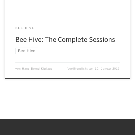
BEE HIVE
Bee Hive: The Complete Sessions
Bee Hive
von
Hans-Bernd Kittlaus
Veröffentlicht am
10. Januar 2016