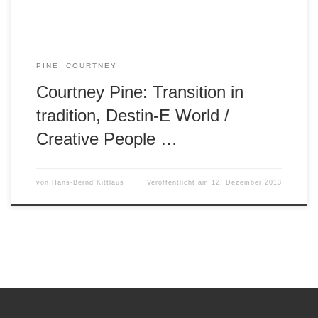
PINE, COURTNEY
Courtney Pine: Transition in
tradition, Destin-E World /
Creative People …
von
Hans-Bernd Kittlaus
Veröffentlicht am
12. Dezember 2013