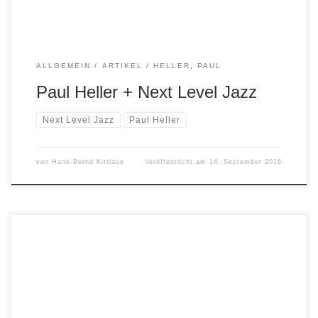
ALLGEMEIN
ARTIKEL
HELLER, PAUL
Paul Heller + Next Level Jazz
Next Level Jazz
Paul Heller
von
Hans-Bernd Kittlaus
Veröffentlicht am
14. September 2016
Paul Heller & Martin Sasse Blue Nights vol. 1 Paul Heller,
Saxofonist und einer der eindrucksvollsten Solisten der
WDR Big Band, und Martin Sasse, führender deutscher
Mainstream-Pianist, leben beide in Köln und wirken häufig