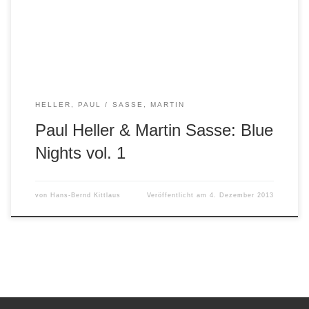
in unterschiedlichen Formationen zusammen. Im Februar
2013 spielten die beiden Brüder im musikalischen Geiste
diese Duo-Aufnahmen […]
HELLER, PAUL
SASSE, MARTIN
Paul Heller & Martin Sasse: Blue
Nights vol. 1
von
Hans-Bernd Kittlaus
Veröffentlicht am
4. Dezember 2013