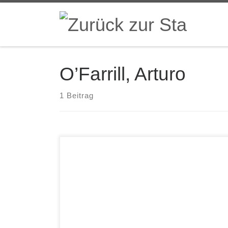
Zum Inhalt springen
O’Farrill, Arturo
1 Beitrag
Jazz at Lincoln Center’s Afro-Latin Jazz
Orchestra with Arturo O’Farrill Noche Inolvidable
(An Unforgettable Night) Palmetto Arturo O’Farrill
stand lange im Schatten seines Vaters, des
renommierten Arrangeurs und Band Leaders
Chico O’Farrill, der wesentlichen Einfluss auf die
Entwicklung des Latin Jazz in der zweiten Hälfte
des 20. Jahrhunderts hatte. Erst […]