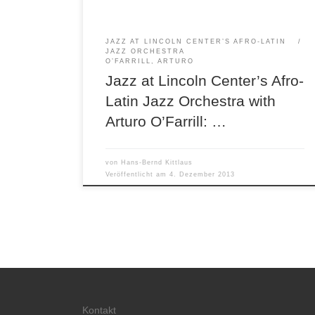
JAZZ AT LINCOLN CENTER’S AFRO-LATIN
JAZZ ORCHESTRA
O’FARRILL, ARTURO
Jazz at Lincoln Center’s Afro-
Latin Jazz Orchestra with
Arturo O’Farrill: …
von
Hans-Bernd Kittlaus
Veröffentlicht am
4. Dezember 2013
Kontakt