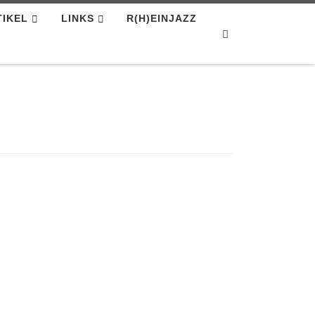
TIKEL
LINKS
R(H)EINJAZZ
Search