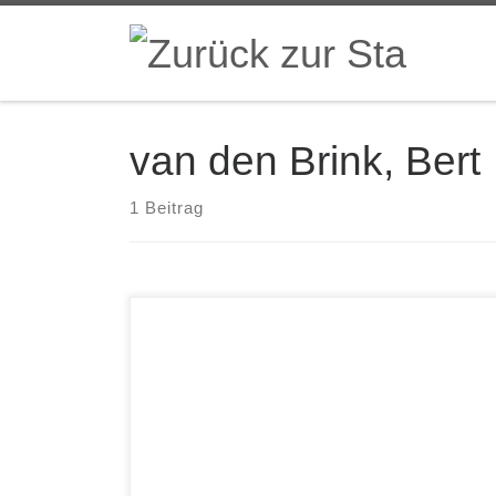
Zum Inhalt springen
van den Brink, Bert
1 Beitrag
Bert van den Brink & Hein van de Geyn
Friendship – live at the Muziekgebouw aan het IJ
Challenge CHR 70150 Auch wenn diese CD als
Duo-Aufnahme betitelt ist, steht Pianist Bert van
den Brink eindeutig im Vordergrund, während
Bassist Hein van de Geyn erst ab dem sechsten
(!) Titel […]