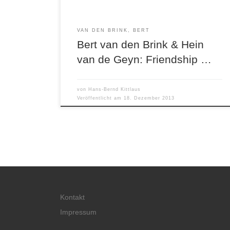
VAN DEN BRINK, BERT
Bert van den Brink & Hein
van de Geyn: Friendship …
von
Hans-Bernd Kittlaus
Veröffentlicht am
18. Dezember 2013
Kontakt
Impressum