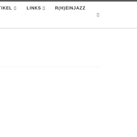
TIKEL
LINKS
R(H)EINJAZZ
Search