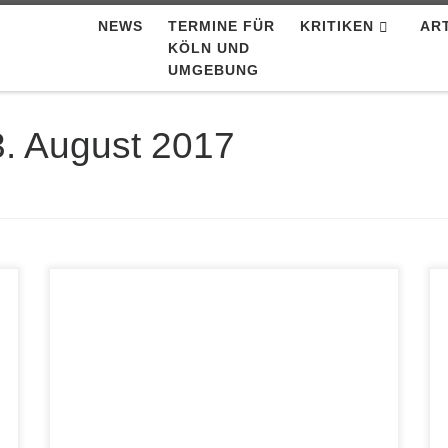
NEWS
TERMINE FÜR
KRITIKEN
AR
KÖLN UND
UMGEBUNG
3. August 2017
Eric Ineke Meets the Tenor Players – Let There
Be Life, Love and Laughter Challenge /
Daybreak DBCHR 75226 Eric Ineke gilt seit
Jahrzehnten als First Call Schlagzeuger, wann
immer ein amerikanischer Straight Ahead Jazz
Musiker eine Band in den Niederlanden braucht.
Er hat aber auch viel mit holländischen Bands
[…]