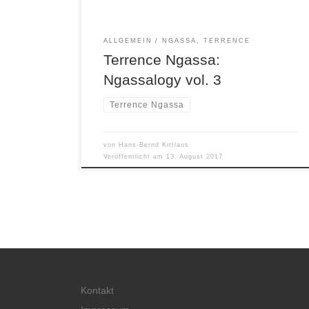
ALLGEMEIN
NGASSA, TERRENCE
Terrence Ngassa:
Ngassalogy vol. 3
Terrence Ngassa
von
Hans-Bernd Kittlaus
Veröffentlicht am
13. August 2017
Kontakt