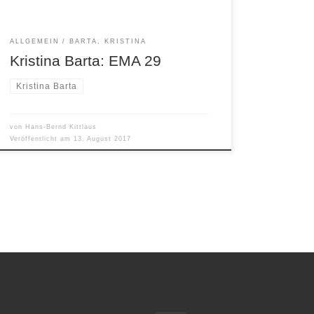
ALLGEMEIN
BARTA, KRISTINA
Kristina Barta: EMA 29
Kristina Barta
von
Hans-Bernd Kittlaus
Veröffentlicht am
13. August 2017