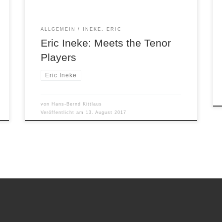
ALLGEMEIN
INEKE, ERIC
Eric Ineke: Meets the Tenor
Players
Eric Ineke
von
Hans-Bernd Kittlaus
Veröffentlicht am
13. August 2017