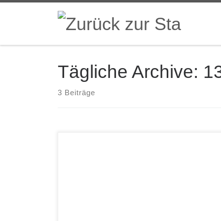
Zum Inhalt springen
Tägliche Archive:
1
3 Beiträge
Terrence Ngassa Ngassalogy vol. 3 Eigenverlag
(zu beziehen unter Ngassa.com) Der Trompeter
und Komponist Terrence Ngassa stammt aus
Kamerun, lebt aber schon viele Jahre in Köln, wo
er nach seinem Musikstudium blieb. In seiner
Musik wie auch auf dieser CD verbindet Ngassa
sein afrikanisches Erbe mit modernem Jazz. Die
CD […]