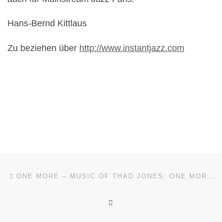
Hans-Bernd Kittlaus
Zu beziehen über
http://www.instantjazz.com
Beitragsnavigation
Vorheriger Beitrag
ONE MORE – MUSIC OF THAD JONES: ONE MORE – MUSIC OF THAD JONES, IPO IPOC1007
ZURÜCK ZUR BEITRAGSL
Nä