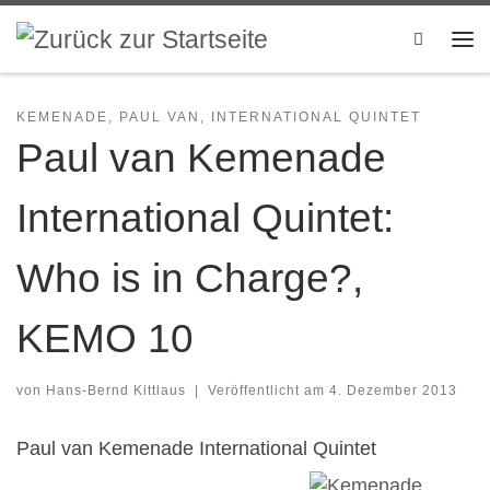
Zum Inhalt springen
Search
Me
KEMENADE, PAUL VAN, INTERNATIONAL QUINTET
Paul van Kemenade
International Quintet:
Who is in Charge?,
KEMO 10
von
Hans-Bernd Kittlaus
|
Veröffentlicht am
4. Dezember 2013
Paul van Kemenade International Quintet