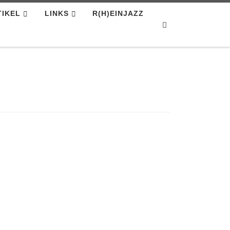
TIKEL
LINKS
R(H)EINJAZZ
Search