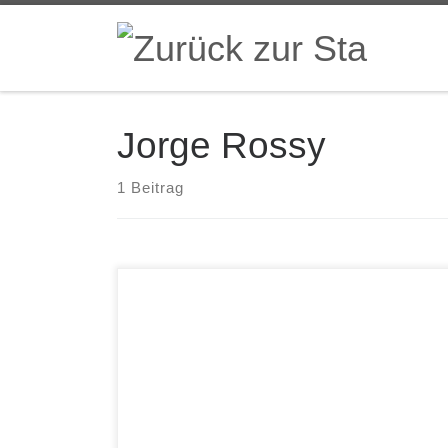
Zum Inhalt springen
Jorge Rossy
1 Beitrag
Jorge Rossy Stay There Pirouet PIT3096 Der
Spanier Jorge Rossy ist international bekannt als
langjähriger Schlagzeuger im Brad Mehldau Trio.
Jetzt legt er auf Pirouet eine Aufnahme unter
seinem Namen vor, auf der er gar kein
Schlagzeug spielt, sondern Vibraphon und
Marimba. Die Musik ist durchgängig akustisch,
sehr melodisch und […]