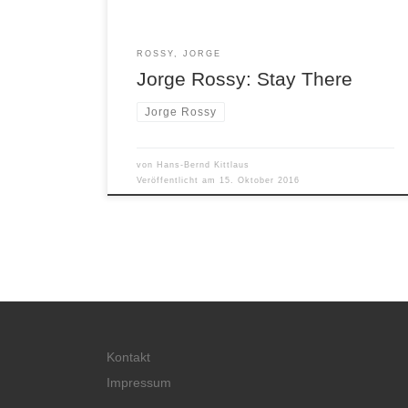
ROSSY, JORGE
Jorge Rossy: Stay There
Jorge Rossy
von
Hans-Bernd Kittlaus
Veröffentlicht am
15. Oktober 2016
Kontakt
Impressum