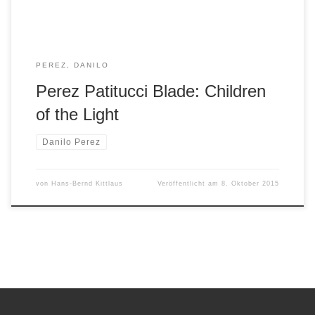
PEREZ, DANILO
Perez Patitucci Blade: Children
of the Light
Danilo Perez
von
Hans-Bernd Kittlaus
Veröffentlicht am
8. Oktober 2015