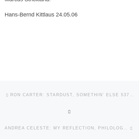
Hans-Bernd Kittlaus 24.05.06
Beitragsnavigation
Vorheriger Beitrag
RON CARTER: STARDUST, SOMETHIN’ ELSE 5378132
ZURÜCK ZUR BEITRAGSL
Nä
ANDREA CELESTE: MY REFLECTION, PHILOLOGY W.363