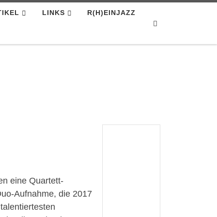
TIKEL
LINKS
R(H)EINJAZZ
Search
n eine Quartett-
e Duo-Aufnahme, die 2017
talentiertesten