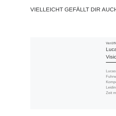
VIELLEICHT GEFÄLLT DIR AUC
Veröff
Luca
Visi
Lucas
Fuhrw
Kompo
Leidin
Zeit 