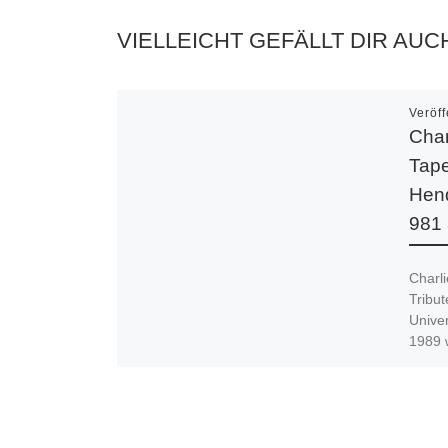
VIELLEICHT GEFÄLLT DIR AUC
Veröff
Char
Tape
Hend
981 
Charl
Tribu
Unive
1989 
Haden 