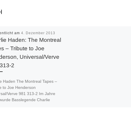
H
entlicht am
4. Dezember 2013
lie Haden: The Montreal
s – Tribute to Joe
erson, Universal/Verve
313-2
ie Haden The Montreal Tapes –
te to Joe Henderson
rsal/Verve 981 313-2 Im Jahre
wurde Basslegende Charlie
als Artist-in-Residence […]