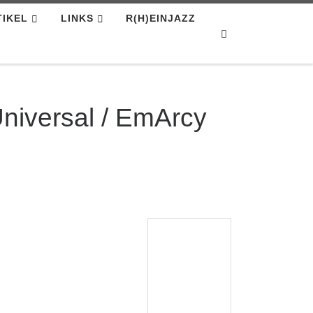
TIKEL
LINKS
R(H)EINJAZZ
Search
niversal / EmArcy