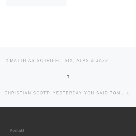
Beitragsnavigation
Vorheriger Beitrag
MATTHIAS SCHRIEFL: SIX, ALPS & JAZZ
ZURÜCK ZUR BEITRAGSL
Nä
CHRISTIAN SCOTT: YESTERDAY YOU SAID TOMORROW
Kontakt