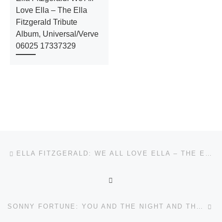
Love Ella – The Ella
Fitzgerald Tribute
Album, Universal/Verve
06025 17337329
Beitragsnavigation
Vorheriger Beitrag
ELLA FITZGERALD: WE ALL LOVE ELLA – THE ELLA FITZGERALD TRIBUTE ALBUM, UNIVERSAL/VERVE 06025 17337329
ZURÜCK ZUR BEITRAGSL
Nä
SONNY FORTUNE: YOU AND THE NIGHT AND THE MUSIC, 18TH & VINE 18V 1053