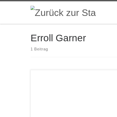
Zum Inhalt springen
Erroll Garner
1 Beitrag
Erroll Garner Nightconcert Mack Avenue
MAC1142 Concertgebouw Amsterdam, 7.
November 1964, Mitternachtskonzert vor
ausverkauftem Saal: Erroll Garner, der barocke
Gigant des Jazz-Pianos, startet mit
uncharakteristisch kurzer kreativer Einleitung, die
plötzlich in den Standard „Where or When“
mündet. Das Publikum ist begeistert überrascht,