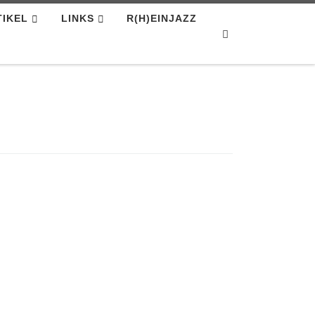
TIKEL
LINKS
R(H)EINJAZZ
Search