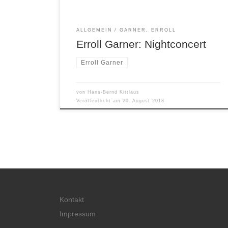
Bassist Eddie Calhoun und Schlagzeuger Kelly
Martin vermutlich […]
ALLGEMEIN
GARNER, ERROLL
Erroll Garner: Nightconcert
Erroll Garner
von
Hans-Bernd Kittlaus
Veröffentlicht am
20. August 2018
Kontakt
Impressum