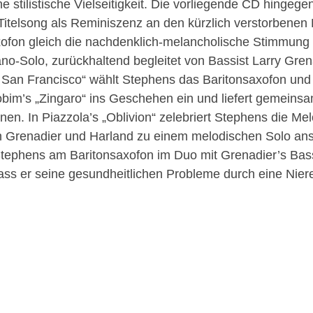
stilistische Vielseitigkeit. Die vorliegende CD hingegen 
Titelsong als Reminiszenz an den kürzlich verstorbene
xofon gleich die nachdenklich-melancholische Stimmung
iano-Solo, zurückhaltend begleitet von Bassist Larry Gr
 in San Francisco“ wählt Stephens das Baritonsaxofon und 
n Jobim’s „Zingaro“ ins Geschehen ein und liefert gemei
nen. In Piazzola’s „Oblivion“ zelebriert Stephens die M
 Grenadier und Harland zu einem melodischen Solo anset
Stephens am Baritonsaxofon im Duo mit Grenadier’s Bas
 dass er seine gesundheitlichen Probleme durch eine Nie