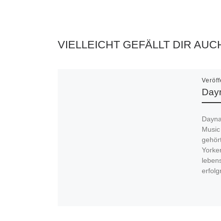
VIELLEICHT GEFÄLLT DIR AUC
Veröff
Dayn
Dayna
Music
gehört
Yorke
leben
erfolg