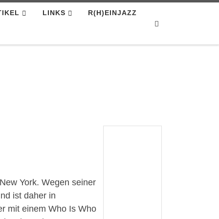
TIKEL
LINKS
R(H)EINJAZZ
Search
n New York. Wegen seiner
nd ist daher in
 er mit einem Who Is Who