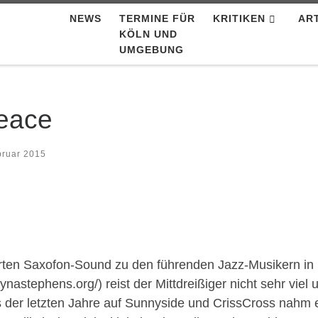
NEWS
TERMINE FÜR
KRITIKEN
AR
KÖLN UND
UMGEBUNG
eace
bruar 2015
erten Saxofon-Sound zu den führenden Jazz-Musikern i
astephens.org/) reist der Mittdreißiger nicht sehr viel u
 der letzten Jahre auf Sunnyside und CrissCross nahm