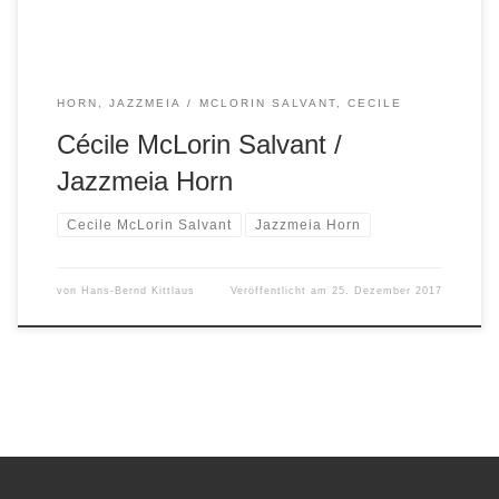
HORN, JAZZMEIA
MCLORIN SALVANT, CECILE
Cécile McLorin Salvant /
Jazzmeia Horn
Cecile McLorin Salvant
Jazzmeia Horn
von
Hans-Bernd Kittlaus
Veröffentlicht am
25. Dezember 2017