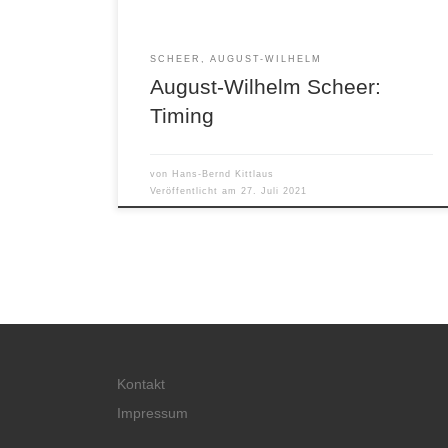
2021 und stellt eine Art Autobiografie […]
SCHEER, AUGUST-WILHELM
August-Wilhelm Scheer:
Timing
von
Hans-Bernd Kittlaus
Veröffentlicht am
27. Juli 2021
Kontakt
Impressum