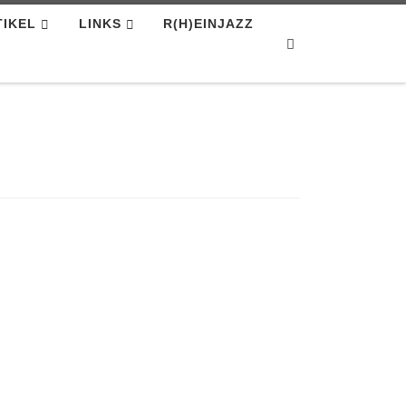
TIKEL
LINKS
R(H)EINJAZZ
Search