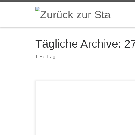
Zum Inhalt springen
Tägliche Archive:
27
1 Beitrag
August-Wilhelm Scheer Timing – zum effektiven
Umgang mit der Zeit Springer Verlag August-
Wilhelm Scheer ist ein seltenes Multitalent mit
großen Erfolgen als Wirtschaftsinformatiker und
Universitätsprofessor, als Unternehmer und
Politikberater und nicht zuletzt als
(Amateur-)Jazzmusiker. Dieses Buch erscheint
zu seinem achtzigsten Geburtstag am 27. Juli