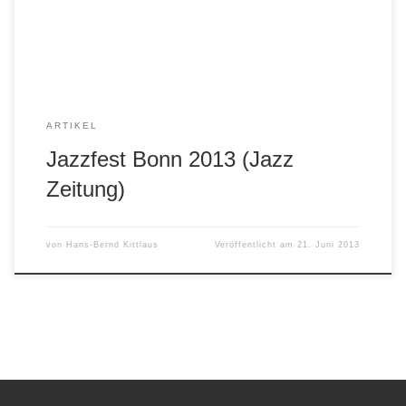
Es begann mit zwei Lyrikern des Jazz, Gitarrist John
Abercrombie und Pianist […]
ARTIKEL
Jazzfest Bonn 2013 (Jazz
Zeitung)
von
Hans-Bernd Kittlaus
Veröffentlicht am
21. Juni 2013