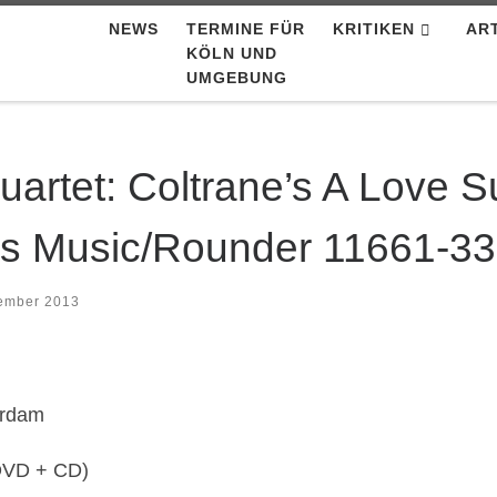
NEWS
TERMINE FÜR
KRITIKEN
AR
KÖLN UND
UMGEBUNG
uartet: Coltrane’s A Love S
is Music/Rounder 11661-3
ember 2013
erdam
DVD + CD)