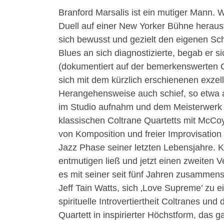
Branford Marsalis ist ein mutiger Mann. 
Duell auf einer New Yorker Bühne herausfor
sich bewusst und gezielt den eigenen Sc
Blues an sich diagnostizierte, begab er 
(dokumentiert auf der bemerkenswerten CD
sich mit dem kürzlich erschienenen exze
Herangehensweise auch schief, so etwa al
im Studio aufnahm und dem Meisterwerk n
klassischen Coltrane Quartetts mit McCoy
von Komposition und freier Improvisation 
Jazz Phase seiner letzten Lebensjahre. K
entmutigen ließ und jetzt einen zweiten
es mit seiner seit fünf Jahren zusammen
Jeff Tain Watts, sich ‚Love Supreme’ zu e
spirituelle Introvertiertheit Coltranes un
Quartett in inspirierter Höchstform, das