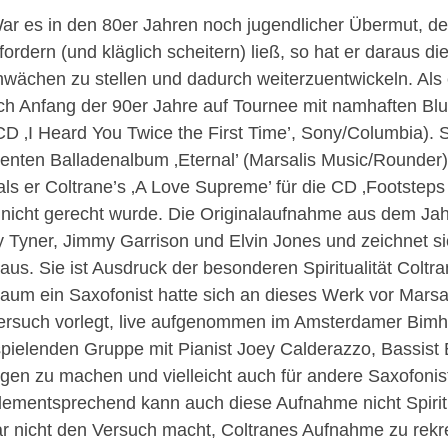
War es in den 80er Jahren noch jugendlicher Übermut, d
dern (und kläglich scheitern) ließ, so hat er daraus die
hwächen zu stellen und dadurch weiterzuentwickeln. Als 
sich Anfang der 90er Jahre auf Tournee mit namhaften Bl
 ‚I Heard You Twice the First Time’, Sony/Columbia). Sei
llenten Balladenalbum ‚Eternal’ (Marsalis Music/Rounder
s er Coltrane’s ‚A Love Supreme’ für die CD ‚Footsteps
icht gerecht wurde. Die Originalaufnahme aus dem Jahr
 Tyner, Jimmy Garrison und Elvin Jones und zeichnet si
aus. Sie ist Ausdruck der besonderen Spiritualität Coltr
aum ein Saxofonist hatte sich an dieses Werk vor Marsali
 Versuch vorlegt, live aufgenommen im Amsterdamer Bimh
spielenden Gruppe mit Pianist Joey Calderazzo, Bassist
igen zu machen und vielleicht auch für andere Saxofonist
d dementsprechend kann auch diese Aufnahme nicht Spiritu
 gar nicht den Versuch macht, Coltranes Aufnahme zu rek