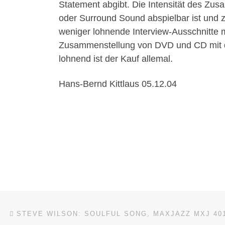
Statement abgibt. Die Intensität des Zu
oder Surround Sound abspielbar ist und z
weniger lohnende Interview-Ausschnitte m
Zusammenstellung von DVD und CD mit der
lohnend ist der Kauf allemal.
Hans-Bernd Kittlaus 05.12.04
Beitragsnavigation
Vorheriger Beitrag
STEVE WILSON: SOULFUL SONG, MAXJAZZ MXJ 40