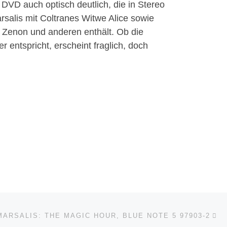
VD auch optisch deutlich, die in Stereo
salis mit Coltranes Witwe Alice sowie
l Zenon und anderen enthält. Ob die
ntspricht, erscheint fraglich, doch
Nä
ISTE
ARSALIS: THE MAGIC HOUR, BLUE NOTE 5 97903-2