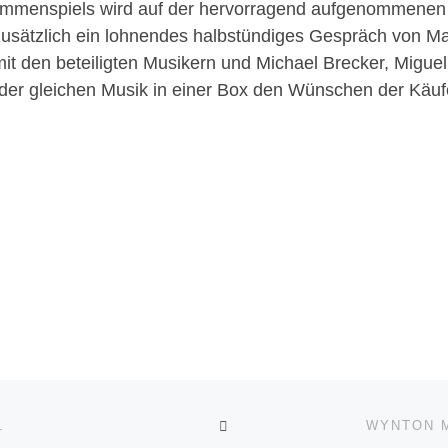
sammenspiels wird auf der hervorragend aufgenommenen D
usätzlich ein lohnendes halbstündiges Gespräch von Mar
it den beteiligten Musikern und Michael Brecker, Migue
 gleichen Musik in einer Box den Wünschen der Käufer e
ZURÜCK ZUR BEITRAGSL
1
WYNTON M