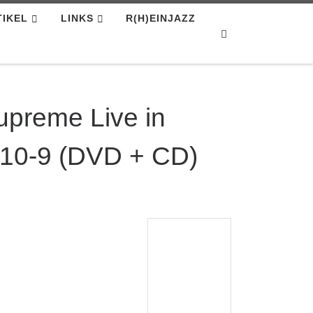
TIKEL
LINKS
R(H)EINJAZZ
Search
upreme Live in
310-9 (DVD + CD)