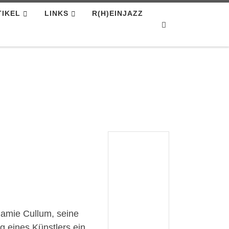
TIKEL
LINKS
R(H)EINJAZZ
Search
 Jamie Cullum, seine
g eines Künstlers ein