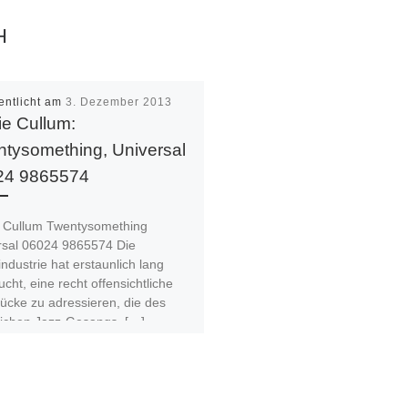
H
entlicht am
3. Dezember 2013
e Cullum:
tysomething, Universal
24 9865574
 Cullum Twentysomething
rsal 06024 9865574 Die
ndustrie hat erstaunlich lang
cht, eine recht offensichtliche
ücke zu adressieren, die des
ichen Jazz-Gesangs. […]