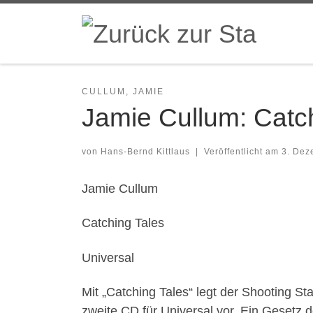
Zum Inhalt springen
CULLUM, JAMIE
Jamie Cullum: Catch
von
Hans-Bernd Kittlaus
|
Veröffentlicht am
3. Dez
Jamie Cullum
Catching Tales
Universal
Mit „Catching Tales“ legt der Shooting St
zweite CD für Universal vor. Ein Gesetz 