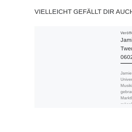
VIELLEICHT GEFÄLLT DIR AUC
Veröff
Jami
Twen
060
Jamie
Unive
Musiki
gebrau
Marktl
männl