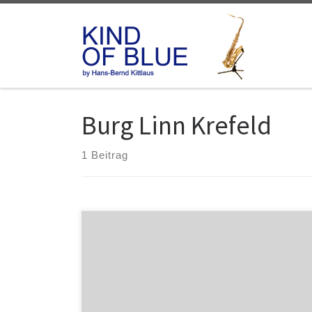
Zum Inhalt springen
Burg Linn Krefeld
1 Beitrag
Jazz an einem Herbstabend Der traditionsreiche
Jazzklub Krefeld konnte in diesem Jahr das 30-jährige
Jubiläum seines Festivals „Jazz an einem
Sommerabend“ mit einem attraktiven Programm
begehen. Allerdings fand die Jubiläumsausgabe
wegen der Fußballweltmeisterschaft nicht zum