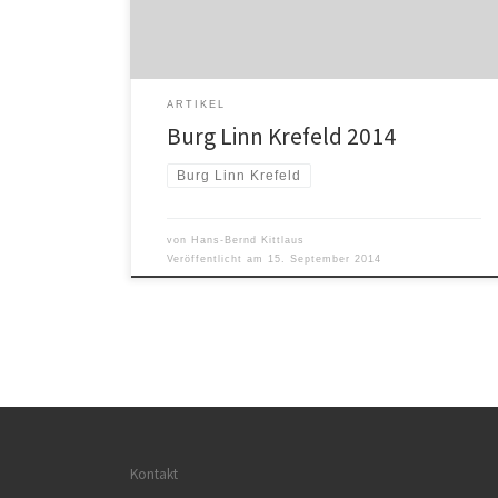
gewohnten Termin Ende Juni statt, sondern Anfang
September. So wurde es trotz eines schönen Tages
[…]
ARTIKEL
Burg Linn Krefeld 2014
Burg Linn Krefeld
von
Hans-Bernd Kittlaus
Veröffentlicht am
15. September 2014
Kontakt