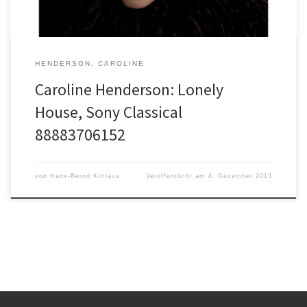
HENDERSON, CAROLINE
Caroline Henderson: Lonely
House, Sony Classical
88883706152
von
Hans-Bernd Kittlaus
Veröffentlicht am
4. Dezember 2013