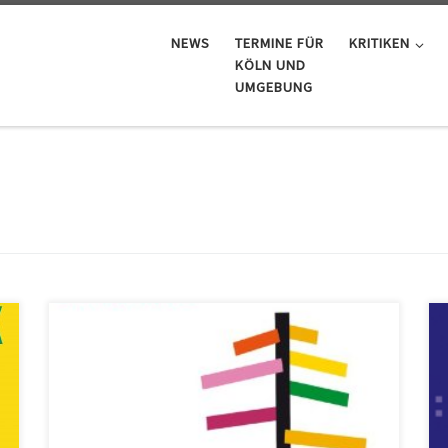
NEWS
TERMINE FÜR
KRITIKEN
KÖLN UND
UMGEBUNG
Matthias Schriefl Six, Alps & Jazz ACT 9670-2 Der Jazz
ist schon viele Fusionen eingegangen, und auch die
Verbindung mit alpenländischer Volksmusik ist nicht
neu. Man denke etwa an die Unterbiberger Hofmusik,
bei der Trompeter Matthias Schriefl schon oft