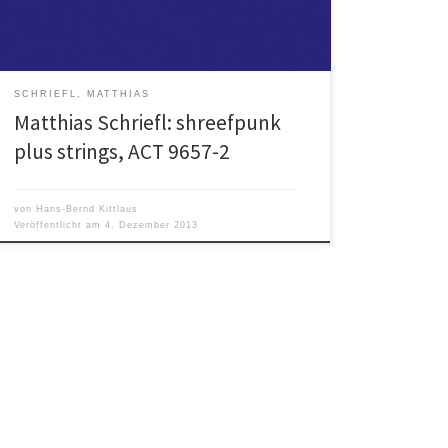
deutsche, insbesondere die Kölner Jazz Szene
bereichert. Der Absolvent […]
SCHRIEFL, MATTHIAS
Matthias Schriefl: shreefpunk
plus strings, ACT 9657-2
von
Hans-Bernd Kittlaus
Veröffentlicht am
4. Dezember 2013