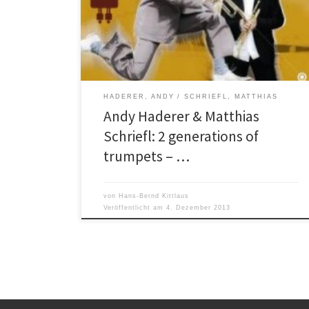
WDR Big Band, mit Ali Haurands European Jazz
Ensemble, mit Charlie Mariano oder Tom Gäbel –
Matthias Schriefl hat in den letzten Jahren die
deutsche, […]
HADERER, ANDY
SCHRIEFL, MATTHIAS
Andy Haderer & Matthias
Schriefl: 2 generations of
trumpets – …
von
Hans-Bernd Kittlaus
Veröffentlicht am
4. Dezember 2013