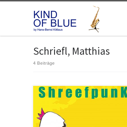
Zum Inhalt springen
Schriefl, Matthias
4 Beiträge
Matthias Schriefl & Shreefpunk Keine Angst vor
Shreefpunk Resonando RN-10009 Trompeter Matthias
Schriefl und seine Band Shreefpunk erhielten vor gut
zehn Jahren erste große Aufmerksamkeit in der
deutschen Jazz Szene mit ihrem wilden Mix aus Jazz,
Rock und Punk in der exzellenten Besetzung mit