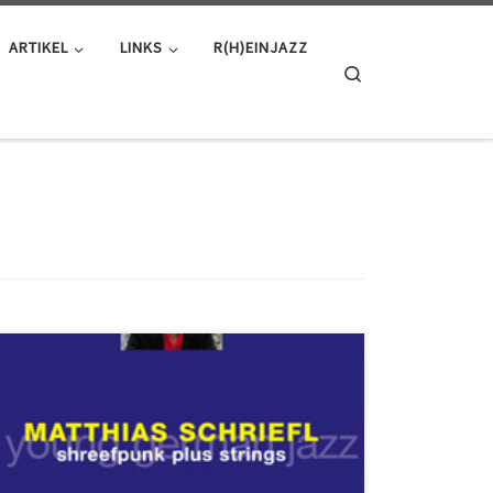
ARTIKEL
LINKS
R(H)EINJAZZ
Search
Matthias Schriefl shreefpunk plus strings ACT 9657-2 Ob
in seinen eigenen Formationen oder als Solist mit der
WDR Big Band, mit Ali Haurands European Jazz
Ensemble, mit Charlie Mariano oder Tom Gäbel –
Matthias Schriefl hat in den letzten Jahren die