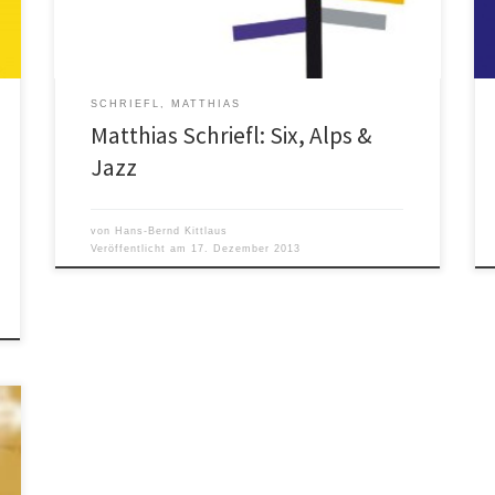
mitgewirkt hat. Und doch ist die vorliegende
Aufnahme mit ihrer Mischung […]
SCHRIEFL, MATTHIAS
Matthias Schriefl: Six, Alps &
Jazz
von
Hans-Bernd Kittlaus
Veröffentlicht am
17. Dezember 2013