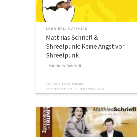
Gitarrist Johannes Behr, Bassist Robert Landfermann
[…]
SCHRIEFL, MATTHIAS
Matthias Schriefl &
Shreefpunk: Keine Angst vor
Shreefpunk
Matthias Schriefl
von
Hans-Bernd Kittlaus
Veröffentlicht am
27. Dezember 2018
Andy Haderer & Matthias Schriefl 2 generations of
trumpets – live im Stadtgarten CMO 600040 Ob in
seinen eigenen Formationen oder als Solist mit der