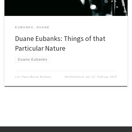
EUBANKS, DUANE
Duane Eubanks: Things of that
Particular Nature
Duane Eubanks
von
Hans-Bernd Kittlaus
Veröffentlicht am
13. Februar 2015