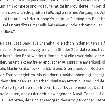
num an Trompete und Posaune mutig improvisierte. Im Set d
s er inzwischen die großen Fußstapfen seines Vorgängers Jeff
alität und half Neuzugang Orlando Le Fleming am Bass bei 
n und unterstützte Marsalis bei seinen durchdachten Soli a
is Blues“.
 Hotel Jazz Band aus Shanghai, die schon in der ersten Häl
esischen Musiker bewegte sich im Stil der 20er Jahre und hat
 hatte, den Beat wiederzufinden. Makellos war dabei der Au
asierung und akzentfreier englischer Aussprache amerikanis
n, Martin Gjakonovski, erlebte eine Sternstunde in Rotterdam
e Franco begleiten. Als der dann krankheitsbedingt absagt
 dem virtuosen italienischen Pianisten Antonio Farao und 
 Vielseitigkeit demonstrieren, bevor Lovano einstieg. Das T
fonisten, der zu der heftig swingenden Musik Tänze auf de
zu vertreten, der sich am Morgen den Arm gebrochen hatte. 