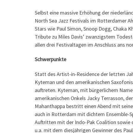
Selbst eine massive Erhöhung der niederlän
North Sea Jazz Festivals im Rotterdamer Ah
Stars wie Paul Simon, Snoop Dogg, Chaka Kh
Tribute zu Miles Davis’ zwanzigstem Todesta
allen drei Festivaltagen im Anschluss ans 
Schwerpunkte
Statt des Artist-in-Residence der letzten J
Kyteman und den amerikanischen Saxofonist
auftreten. Kyteman, mit bürgerlichem Namen
amerikanischen Onkels Jacky Terrasson, der 
Mahanthappa bestritt einen Abend mit seine
auch in Rotterdam mit dichtem Ensemble-Spi
Auftritten mit der Indo-Pak Coalition sowi
u.a. mit dem diesjährigen Gewinner des Pau