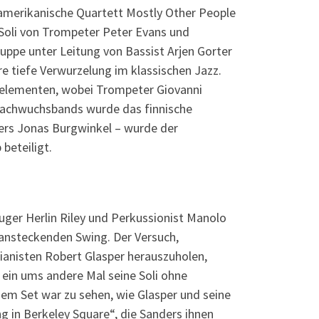
amerikanische Quartett Mostly Other People
n Soli von Trompeter Peter Evans und
ruppe unter Leitung von Bassist Arjen Gorter
re tiefe Verwurzelung im klassischen Jazz.
kelementen, wobei Trompeter Giovanni
 Nachwuchsbands wurde das finnische
gers Jonas Burgwinkel – wurde der
beteiligt.
uger Herlin Riley und Perkussionist Manolo
 ansteckenden Swing. Der Versuch,
anisten Robert Glasper herauszuholen,
 ein ums andere Mal seine Soli ohne
dem Set war zu sehen, wie Glasper und seine
g in Berkeley Square“, die Sanders ihnen