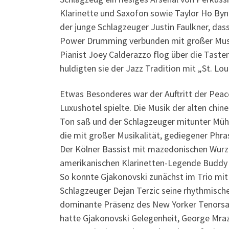
Klarinette und Saxofon sowie Taylor Ho By
der junge Schlagzeuger Justin Faulkner, das
Power Drumming verbunden mit großer Musik
Pianist Joey Calderazzo flog über die Taste
huldigten sie der Jazz Tradition mit „St. Lou
Etwas Besonderes war der Auftritt der Peace
Luxushotel spielte. Die Musik der alten chin
Ton saß und der Schlagzeuger mitunter Mühe
die mit großer Musikalität, gediegener Phr
Der Kölner Bassist mit mazedonischen Wurzel
amerikanischen Klarinetten-Legende Buddy d
So konnte Gjakonovski zunächst im Trio mit
Schlagzeuger Dejan Terzic seine rhythmische
dominante Präsenz des New Yorker Tenorsaxo
hatte Gjakonovski Gelegenheit, George Mraz 