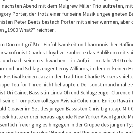
 nächsten Abend mit dem Mulgrew Miller Trio auftreten, mit
egory Porter, der trotz einer für seine Musik ungeeigneten
anisten Peter Beets bestach Porter mit seiner warmen, aber
on „1960 What?“ reichten.
m Duo mit größter Einfühlsamkeit und harmonischer Raffine
orsaxofonist Charles Lloyd verzauberte das Publikum mit sp
s und nach seinem schwachen Trio-Auftritt im Jahr 2010 rehabi
mond und Schlagzeuger Leroy Williams, in dem er keinen He
Festival keinen Jazz in der Tradition Charlie Parkers spie
ppe Tea for Three nicht behaupten. Der sonst manchmal etw
ist Uri Caine, Bassistin Linda Oh und Schlagzeuger Clarence 
ne Trompetenkollegen Avishai Cohen und Enrico Rava inspiri
ald Cleaver im Set des jungen Bassisten Chris Lightcap. Mi
eek hatte er drei herausragende New Yorker Avantgarde Musi
entlich freier ging es hingegen in der Gruppe des jungen T
sionsinstrumenten plus Vibraphon und Posaune einsetzte und