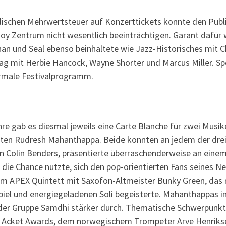
dischen Mehrwertsteuer auf Konzerttickets konnte den Publ
oy Zentrum nicht wesentlich beeinträchtigen. Garant dafür
an und Seal ebenso beinhaltete wie Jazz-Historisches mit 
g mit Herbie Hancock, Wayne Shorter und Marcus Miller. Spe
normale Festivalprogramm.
ahre gab es diesmal jeweils eine Carte Blanche für zwei Mus
en Rudresh Mahanthappa. Beide konnten an jedem der drei F
 Colin Benders, präsentierte überraschenderweise an einem 
die Chance nutzte, sich den pop-orientierten Fans seines N
m APEX Quintett mit Saxofon-Altmeister Bunky Green, das na
el und energiegeladenen Soli begeisterte. Mahanthappas in
e der Gruppe Samdhi stärker durch. Thematische Schwerpunkt
l Acket Awards, dem norwegischem Trompeter Arve Henriksen