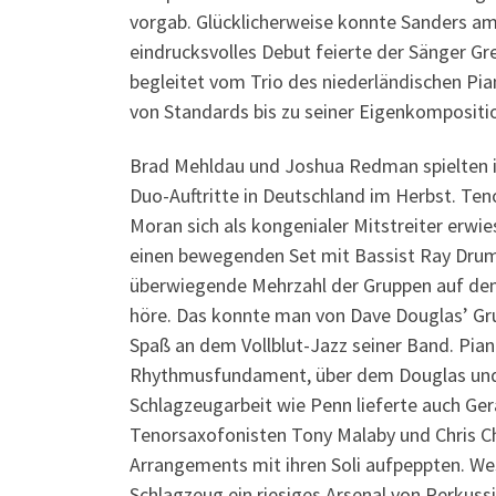
vorgab. Glücklicherweise konnte Sanders am
eindrucksvolles Debut feierte der Sänger Gr
begleitet vom Trio des niederländischen Pi
von Standards bis zu seiner Eigenkompositi
Brad Mehldau und Joshua Redman spielten i
Duo-Auftritte in Deutschland im Herbst. Ten
Moran sich als kongenialer Mitstreiter erwie
einen bewegenden Set mit Bassist Ray Drum
überwiegende Mehrzahl der Gruppen auf dem 
höre. Das konnte man von Dave Douglas’ Gru
Spaß an dem Vollblut-Jazz seiner Band. Pian
Rhythmusfundament, über dem Douglas und sei
Schlagzeugarbeit wie Penn lieferte auch Ger
Tenorsaxofonisten Tony Malaby und Chris Ch
Arrangements mit ihren Soli aufpeppten. Wes
Schlagzeug ein riesiges Arsenal von Perkus