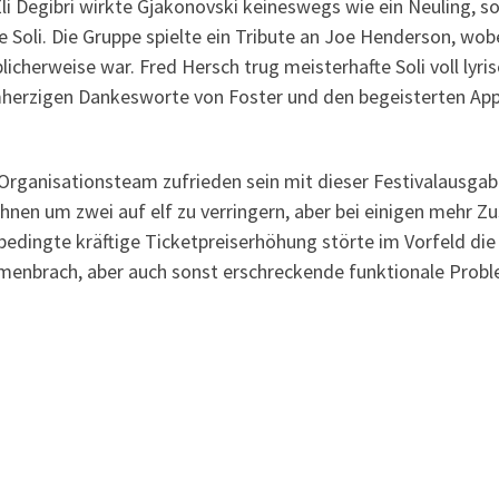
Eli Degibri wirkte Gjakonovski keineswegs wie ein Neuling, 
 Soli. Die Gruppe spielte ein Tribute an Joe Henderson, wob
icherweise war. Fred Hersch trug meisterhafte Soli voll lyris
herzigen Dankesworte von Foster und den begeisterten Appl
 Organisationsteam zufrieden sein mit dieser Festivalausg
ühnen um zwei auf elf zu verringern, aber bei einigen mehr Z
ingte kräftige Ticketpreiserhöhung störte im Vorfeld die 
menbrach, aber auch sonst erschreckende funktionale Proble