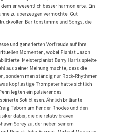
 dem er wesentlich besser harmonierte. Ein
 Bühne zu überzeugen vermochte. Gut
 druckvollen Baritonstimme und Songs, die
sse und generierten Vorfreude auf ihre
irituellen Momenten, wobei Pianist Jason
litierte. Meisterpianist Barry Harris spielte
hl aus seiner Meinung machte, dass die
lten, sondern man ständig nur Rock-Rhythmen
as kopflastige Trompeter hatte sichtlich
Penn legten ein pulsierendes
erte Soli bliesen. Ähnlich brilliante
t Craig Taborn am Fender Rhodes und den
ker dabei, die die relativ braven
yshawn Sorey zu, der neben seinem
 mit Pianist John Escreet, Michael Moore an