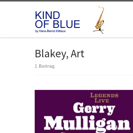
Zum Inhalt springen
Blakey, Art
1 Beitrag
Gerry Mulligan Sextet Legends Live Jazzhaus No.
101700 Art Blakey and the Jazz Messengers
Legends Live Jazzhaus No. 101701 Cannonball
Adderley Quintet Legends Live Jazzhaus No. 101702