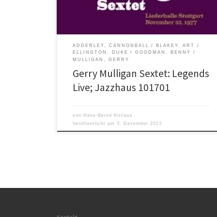
Duke Ellington Orchestra Legends Live […]
ADDERLEY, CANNONBALL
BLAKEY, ART
ELLINGTON, DUKE
GOODMAN, BENNY
MULLIGAN, GERRY
Gerry Mulligan Sextet: Legends
Live; Jazzhaus 101701
von
Hans-Bernd Kittlaus
Veröffentlicht am
3. Dezember 2013