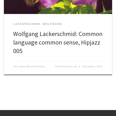
LACKERSCHMID, WOLFGANG
Wolfgang Lackerschmid: Common
language common sense, Hipjazz
005
von
Hans-Bernd Kittlaus
Veröffentlicht am
4. Dezember 2013