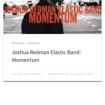
Überraschung erleben. Die fängt an beim rockigen
Schlagzeugspiel von Jeff Ballard, geht weiter über elektronische
Klangmanipulationen sowohl am Saxofon wie auch an den
Keyboards von Sam Yahel […]
REDMAN. JOSHUA
Joshua Redman Elastic Band:
Momentum
von
Hans-Bernd Kittlaus
Veröffentlicht am
17. Dezember 2013