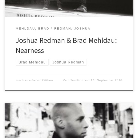
MEHLDAU, BRAD
REDMAN. JOSHUA
Joshua Redman & Brad Mehldau:
Nearness
Brad Mehldau
Joshua Redman
von
Hans-Bernd Kittlaus
Veröffentlicht am
14. September 2016
Joshua Redman Elastic Band Momentum Nonesuch Wer den
Tenorsaxofonisten Joshua Redman in der Schublade ‚talentierter
Mainstream-Nachwuchs’ abgelegt hat, wird mit dieser CD eine