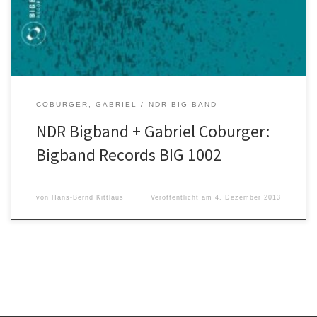
Hamburger Musikhochschule, hat dafür sechs Kompositionen
Coburgers, die er für kleine […]
COBURGER, GABRIEL
NDR BIG BAND
NDR Bigband + Gabriel Coburger:
Bigband Records BIG 1002
von
Hans-Bernd Kittlaus
Veröffentlicht am
4. Dezember 2013