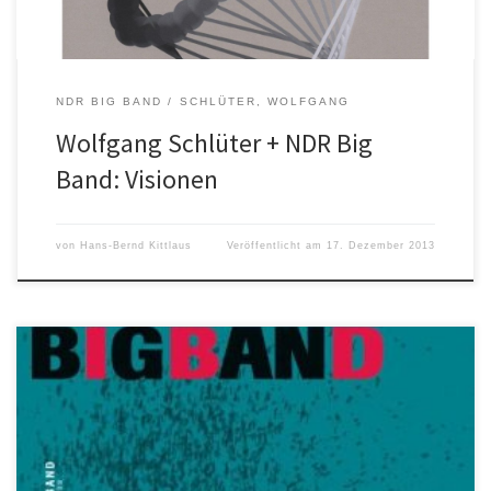
NDR BIG BAND
SCHLÜTER, WOLFGANG
Wolfgang Schlüter + NDR Big
Band: Visionen
von
Hans-Bernd Kittlaus
Veröffentlicht am
17. Dezember 2013
NDR Bigband + Gabriel Coburger Bigband Records BIG 1002
Jürgen Czischs neues Label Bigband Records startet mit einem
ambitionierten Projekt des Hamburger Saxofonisten und
Komponisten Gabriel Coburger mit der NDR Bigband. Wolf
Kerschek, der umtriebige Leiter des Jazzstudiengangs der