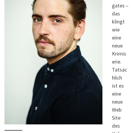
gates –
das
klingt
wie
eine
neue
Krimis
erie.
Tatsäc
hlich
ist es
eine
neue
Web
Site
des