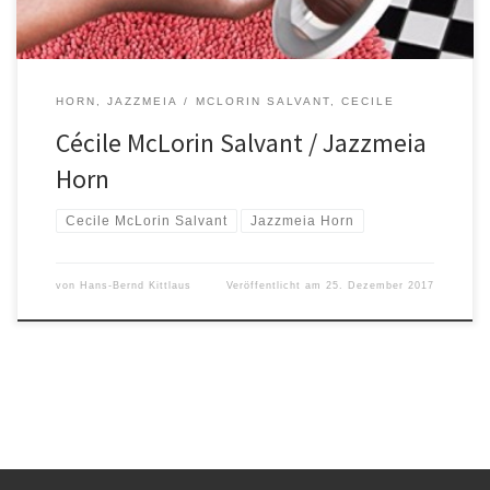
HORN, JAZZMEIA
MCLORIN SALVANT, CECILE
Cécile McLorin Salvant / Jazzmeia
Horn
Cecile McLorin Salvant
Jazzmeia Horn
von
Hans-Bernd Kittlaus
Veröffentlicht am
25. Dezember 2017