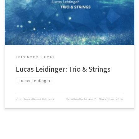
träumen davon, wenigstens einmal eine Aufnahme mit Streichern
zu machen. Wahrscheinlich eine Spätwirkung der klassisch
geprägten Ausbildung. Wenn der Traum denn überhaupt je
realisiert wird, geht es leider oft schief – nicht […]
LEIDINGER, LUCAS
Lucas Leidinger: Trio & Strings
Lucas Leidinger
von
Hans-Bernd Kittlaus
Veröffentlicht am
2. November 2016