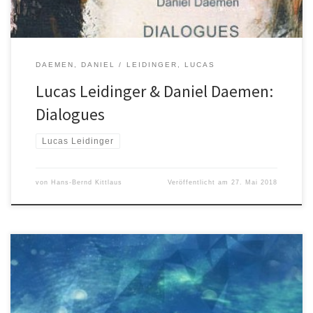
DAEMEN, DANIEL
LEIDINGER, LUCAS
Lucas Leidinger & Daniel Daemen:
Dialogues
Lucas Leidinger
von
Hans-Bernd Kittlaus
Veröffentlicht am
27. Mai 2018
Lucas Leidinger Trio & Strings KLAENG records 017 (zu beziehen
unter KLAENG records) Viele Jazz-Musiker, vor allem Pianisten,