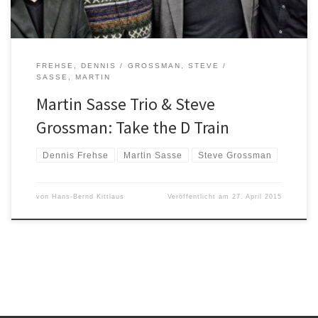
FREHSE, DENNIS
GROSSMAN, STEVE
SASSE, MARTIN
Martin Sasse Trio & Steve
Grossman: Take the D Train
Dennis Frehse
Martin Sasse
Steve Grossman
von
Hans-Bernd Kittlaus
Veröffentlicht am
27. April 2015