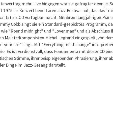
ttenvertrag mehr. Live hingegen war sie gefragter denn je. 
1975 ihr Konzert beim Laren Jazz Festival auf, das das fra
alität als CD verfügbar macht. Mit ihrem langjährigen Pianis
my Cobb singt sie ein Standard-gespicktes Programm, das t
t wie “Round midnight“ und “Lover man“ und als Abschluss i
chen Meisterkomponisten Michel Legrand eingespielt, von d
 your life“ singt. Mit “Everything must change“ interpretie
ie. Es ist verdienstvoll, dass Fondamenta mit dieser CD eine
tischen Stimme, ihrer beispielgebenden Phrasierung, ihrer ab
ler Dinge im Jazz-Gesang darstellt.