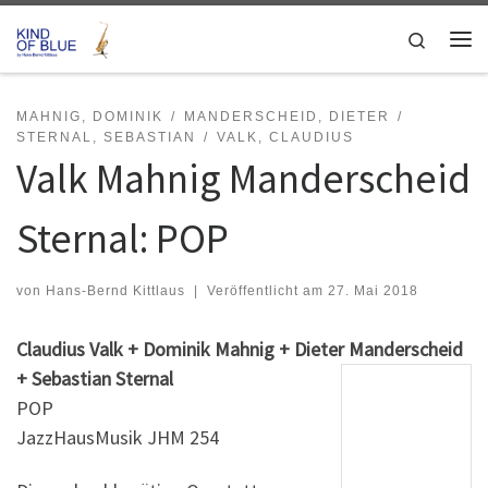
Zum Inhalt springen
Search
Me
MAHNIG, DOMINIK
MANDERSCHEID, DIETER
STERNAL, SEBASTIAN
VALK, CLAUDIUS
Valk Mahnig Manderscheid
Sternal: POP
von
Hans-Bernd Kittlaus
|
Veröffentlicht am
27. Mai 2018
Claudius Valk + Dominik Mahnig + Dieter Manderscheid
+ Sebastian Sternal
POP
JazzHausMusik JHM 254