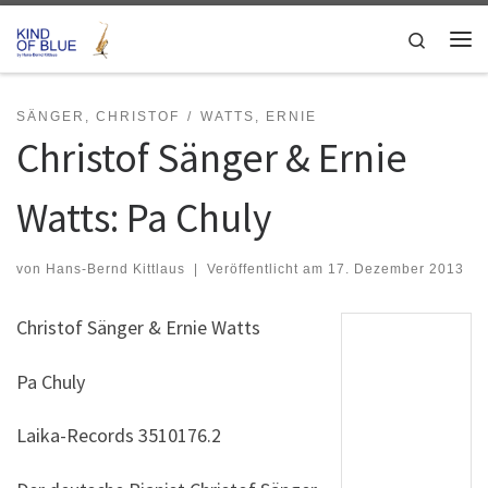
Zum Inhalt springen
Search
Me
SÄNGER, CHRISTOF
WATTS, ERNIE
Christof Sänger & Ernie
Watts: Pa Chuly
von
Hans-Bernd Kittlaus
|
Veröffentlicht am
17. Dezember 2013
Christof Sänger & Ernie Watts
Pa Chuly
Laika-Records 3510176.2