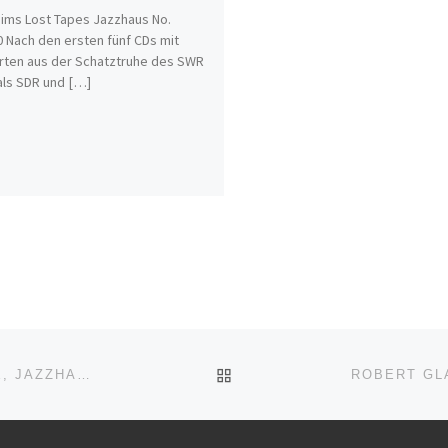
ims Lost Tapes Jazzhaus No.
 Nach den ersten fünf CDs mit
ten aus der Schatztruhe des SWR
ls SDR und […]
ZURÜCK ZUR BEITRAGSL
ALBERT MANGELSDORFF QUINTETT: LEGENDS LIVE, JAZZHAUS NO. 101706