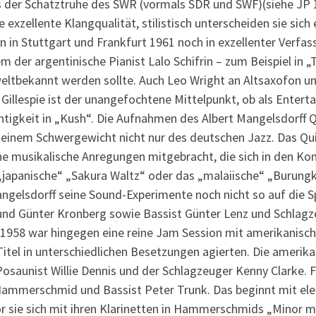
 der Schatztruhe des SWR (vormals SDR und SWF)(siehe JP 1
zellente Klangqualität, stilistisch unterscheiden sie sich er
 in Stuttgart und Frankfurt 1961 noch in exzellenter Verfas
m der argentinische Pianist Lalo Schifrin – zum Beispiel in
weltbekannt werden sollte. Auch Leo Wright an Altsaxofon u
Gillespie ist der unangefochtene Mittelpunkt, ob als Entert
htigkeit in „Kush“. Die Aufnahmen des Albert Mangelsdorff 
einem Schwergewicht nicht nur des deutschen Jazz. Das Qui
iche musikalische Anregungen mitgebracht, die sich in den K
japanische“ „Sakura Waltz“ oder das „malaiische“ „Burung
elsdorff seine Sound-Experimente noch nicht so auf die Spi
und Günter Kronberg sowie Bassist Günter Lenz und Schlagze
958 war hingegen eine reine Jam Session mit amerikanische
itel in unterschiedlichen Besetzungen agierten. Die amerika
Posaunist Willie Dennis und der Schlagzeuger Kenny Clarke. 
 Hammerschmid und Bassist Peter Trunk. Das beginnt mit el
vor sie sich mit ihren Klarinetten in Hammerschmids „Minor m