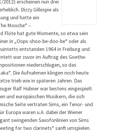
/2012) erscheinen nun drei
heblich. Dizzy Gillespie als
sung und hatte ein
 „The Mooche“ –
nd Flöte hat gute Momente, so etwa sein
ainer in „Oops-shoo-be-doo-be“ oder als
Quintetts entstanden 1964 in Freiburg und
ntett war zuvor im Auftrag des Goethe-
ompositionen niederschlugen, so das
kaka“. Die Aufnahmen klingen noch heute
tze trieb wie in späteren Jahren. Das
uger Ralf Hübner war bestens eingespielt.
n und europäischen Musikern, die sich
nische Seite vertraten Sims, ein Tenor- und
Für Europa waren u.A. dabei der Wiener
egant swingenden Saxofonlinien von Sims
eeting for two clarinets“ sanft umspielen.