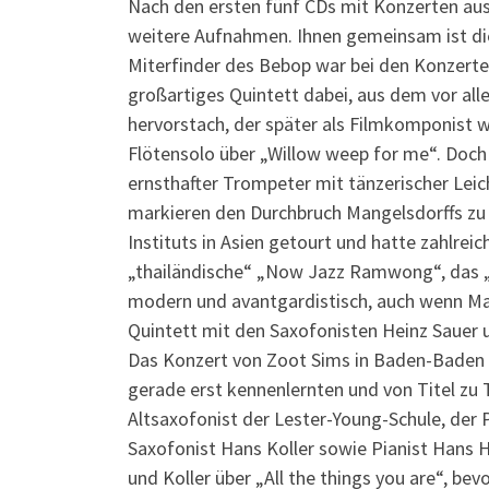
Nach den ersten fünf CDs mit Konzerten aus
weitere Aufnahmen. Ihnen gemeinsam ist die ex
Miterfinder des Bebop war bei den Konzerten
großartiges Quintett dabei, aus dem vor alle
hervorstach, der später als Filmkomponist 
Flötensolo über „Willow weep for me“. Doch 
ernsthafter Trompeter mit tänzerischer Leic
markieren den Durchbruch Mangelsdorffs zu 
Instituts in Asien getourt und hatte zahlre
„thailändische“ „Now Jazz Ramwong“, das „
modern und avantgardistisch, auch wenn Mang
Quintett mit den Saxofonisten Heinz Sauer 
Das Konzert von Zoot Sims in Baden-Baden 1
gerade erst kennenlernten und von Titel zu T
Altsaxofonist der Lester-Young-Schule, der 
Saxofonist Hans Koller sowie Pianist Hans
und Koller über „All the things you are“, be