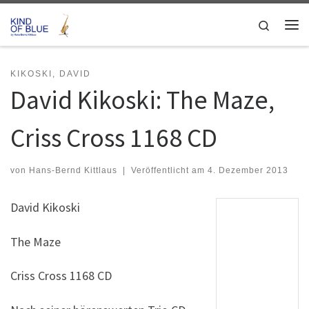
Zum Inhalt springen
Search
Me
KIKOSKI, DAVID
David Kikoski: The Maze,
Criss Cross 1168 CD
von
Hans-Bernd Kittlaus
|
Veröffentlicht am
4. Dezember 2013
David Kikoski
The Maze
Criss Cross 1168 CD